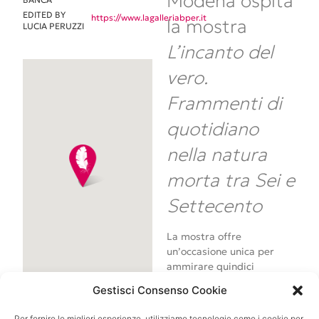
Modena ospita
EDITED BY
https://www.lagalleriabper.it
la mostra
LUCIA PERUZZI
L’incanto del
vero.
Frammenti di
quotidiano
nella natura
morta tra Sei e
Settecento
La mostra offre
un’occasione unica per
ammirare quindici
capolavori di nature morte
Gestisci Consenso Cookie
della collezione BPER
Banca, affiancati da undici
Per fornire le migliori esperienze, utilizziamo tecnologie come i cookie per