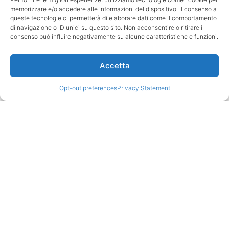
opere provenienti da
memorizzare e/o accedere alle informazioni del dispositivo. Il consenso a
prestigiose collezioni
queste tecnologie ci permetterà di elaborare dati come il comportamento
private e istituzioni
di navigazione o ID unici su questo sito. Non acconsentire o ritirare il
pubbliche. Questo
consenso può influire negativamente su alcune caratteristiche e funzioni.
percorso espositivo
esplora le principali scuole
Accetta
artistiche del bacino
emiliano-romagnolo tra il
Opt-out preferences
Privacy Statement
Seicento e il Settecento,
con dipinti che variano
dalle rappresentazioni
floreali alle tavole
imbandite. L’esposizione
sottolinea la
trasformazione della
natura morta, dove
l’oggetto inanimato
assume significati
simbolici a seconda del
contesto storico e sociale.
In dialogo con i dipinti,