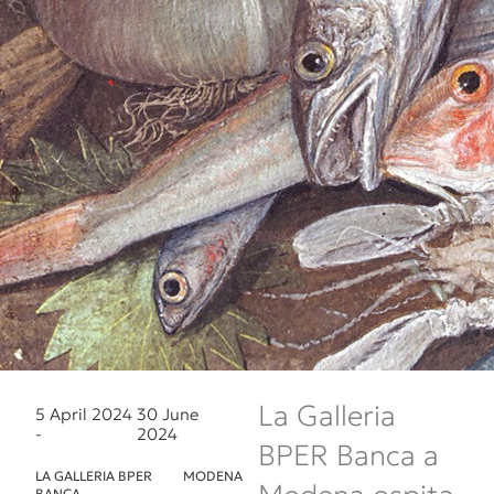
La Galleria
5 April 2024
30 June
-
2024
BPER Banca a
LA GALLERIA BPER
MODENA
BANCA