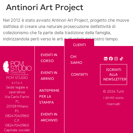
Antinori Art Project
Nel 2012 è stato avviato Antinori Art Project, progetto che muove
dall’idea di creare una naturale prosecuzione dell’attività di
collezionismo che fa parte della tradizione della famiglia,
indirizzandola però verso le arti e gli artisti del nostro tempo.
CLIENTI
EVENTI IN
CHI
CORSO
SIAMO
ISCRIVITI
EVENTI IN
CONTATTI
ALLA
PCM STUDIO
ARRIVO
NEWSLETTER
s.r.l.c.r.
Sede legale e
ANTEPRIME
© 2024 Tutti
operativa:
PER LA
Via Carlo Farini
i diritti sono
71,
STAMPA
riservati
20159 Milano
P.I.
EVENTI IN
08247040960
ARCHIVIO
C.F.
08247040960
Capitale sociale: