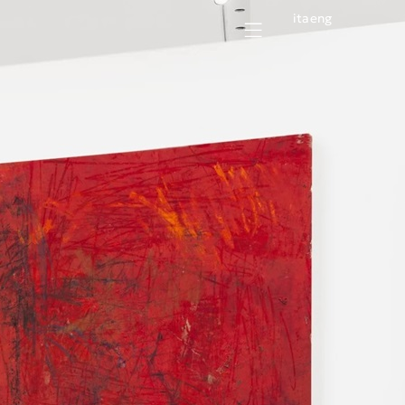
ita
eng