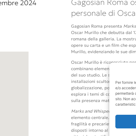
Gagosian Roma os
tembre 2024
personale di Osca
Gagosian Roma presenta
Marks
Oscar Murillo che debutta dal 1
romana della galleria. La mostra
opere su carta e un film che espl
Murillo, evidenziando le sue dime
Oscar Murillo è riconosciuto pe
combinano elementi cuciti, comp
del suo studio. Le sue opere spa
installazioni scultoree e video,
Per fornire 
globalizzazione, potere e scambi
e/o accedere
permetterà d
esplora i temi di collettività e 
sito. Non ac
sulla presenza materica.
caratteristic
Marks and Whispers
si caratter
elemento centrale. Le opere es
fragilità e precarietà. I dipinti,
disposti intorno al fulcro ovale d