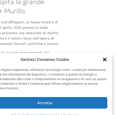
pita la grande
r Murillo
 and Whispers
, la nuova mostra di
2 aprile 2024 presso la sede
 presenta una selezione di dipinti,
ora il colore rosso nell’opera di
nsioni formali, politiche e sociali.
r le sue tele monumentali che
onenti gestuali e scarti materiali
Gestisci Consenso Cookie
ziano da libri e disegni a
 analizzando le dinamiche di
le migliori esperienze, utilizziamo tecnologie come i cookie per memorizzare
 culturali. La sua pratica artistica
 alle informazioni del dispositivo. Il consenso a queste tecnologie ci
i elaborare dati come il comportamento di navigazione o ID unici su questo
cultura condivisa, con un forte focus
consentire o ritirare il consenso può influire negativamente su alcune
he e funzioni.
izza per l’uso del colore rosso come
poste sono concepite come segni di
Accetta
 fissati su pareti indipendenti, sono
ella galleria, con superfici