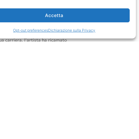
useo Correr, la mostra propone un
ee di Vezzoli e i capolavori d’arte
o. Un elemento chiave
Accetta
arlo Scarpa, celebre architetto e
orrer. Vezzoli sfida le convenzioni
Opt-out preferences
Dichiarazione sulla Privacy
di “lacrima” come simbolo
sua carriera, l’artista ha ricamato
, in una riflessione sul ruolo del
a mostra collega epoche diverse e
a storia dell’arte, attraverso il
 per le questioni sociali e
nere e la rappresentazione.
i crea un “museo nel museo”,
aneità per ridefinire il rapporto
urale. L’installazione curata da
oniosamente con gli spazi del
 all’eredità di Carlo Scarpa e
sull’arte veneziana.
o della Venice International
mbassei. La fondazione unisce la
nio veneziano con la promozione di