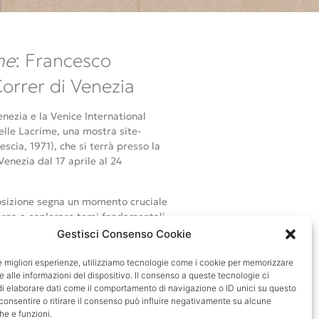
me
: Francesco
orrer di Venezia
nezia e la Venice International
lle Lacrime, una mostra site-
escia, 1971), che si terrà presso la
enezia dal 17 aprile al 24
osizione segna un momento cruciale
itorna a esplorare temi fondamentali
stra, frutto di un invito della
Gestisci Consenso Cookie
, nasce dal dialogo tra Francesco
istica di Venezia, offrendo una
le migliori esperienze, utilizziamo tecnologie come i cookie per memorizzare
el Museo Correr. Musei delle Lacrime
 alle informazioni del dispositivo. Il consenso a queste tecnologie ci
i elaborare dati come il comportamento di navigazione o ID unici su questo
, di cui 16 create appositamente
consentire o ritirare il consenso può influire negativamente su alcune
he e funzioni.