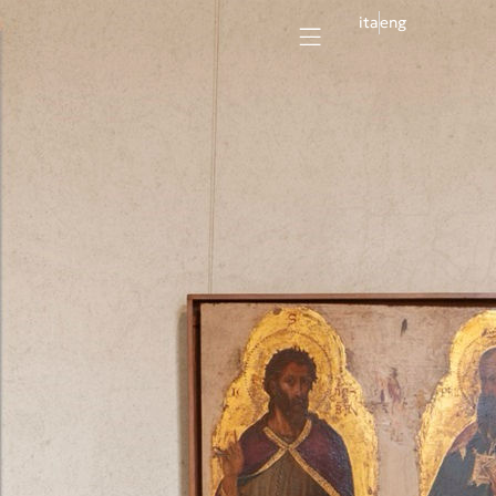
ita
eng