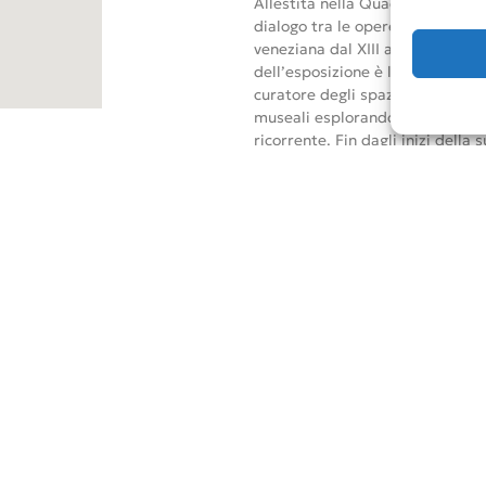
Allestita nella Quadreria del M
dialogo tra le opere contemporan
veneziana dal XIII al XVII secol
dell’esposizione è l’omaggio a C
curatore degli spazi del Museo C
museali esplorando il concetto 
ricorrente. Fin dagli inizi della 
lacrime su immagini di capolavori
museo e del potere culturale. L
propone una rilettura critica dell
ricamo e una profonda attenzione
politiche, come l’identità di ge
Con Musei delle Lacrime, Vezzol
fondendo tradizione e contempor
tra Venezia e la sua eredità cult
Filippo Bisagleni si integra arm
Museo Correr, rendendo omaggio
offrendo una nuova prospettiva 
La mostra inaugura il nuovo cors
Foundation, guidata da Luca Bo
missione di tutelare il patrimo