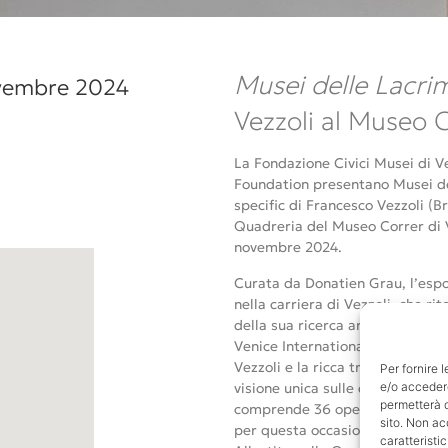
Musei delle Lacri
vembre 2024
Vezzoli al Museo C
La Fondazione Civici Musei di Ve
Foundation presentano Musei de
specific di Francesco Vezzoli (Br
Quadreria del Museo Correr di V
novembre 2024.
Curata da Donatien Grau, l’esp
nella carriera di Vezzoli, che r
della sua ricerca artistica. La mo
Venice International Foundation
Vezzoli e la ricca tradizione art
Per fornire 
visione unica sulle collezioni d
e/o accedere
permetterà d
comprende 36 opere dell’artista
sito. Non ac
per questa occasione.
caratteristic