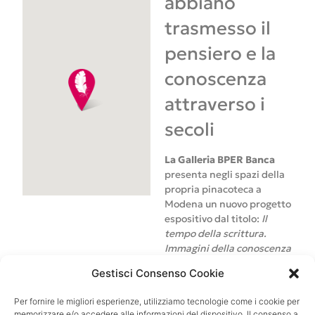
abbiano
trasmesso il
pensiero e la
conoscenza
attraverso i
secoli
La Galleria BPER Banca
presenta negli spazi della
propria pinacoteca a
Modena un nuovo progetto
espositivo dal titolo:
Il
tempo della scrittura.
Immagini della conoscenza
dal Rinascimento a oggi
, a
Gestisci Consenso Cookie
cura di Stefania De
Vincentis da un’idea di
Per fornire le migliori esperienze, utilizziamo tecnologie come i cookie per
Francesca Cappelletti, con
memorizzare e/o accedere alle informazioni del dispositivo. Il consenso a