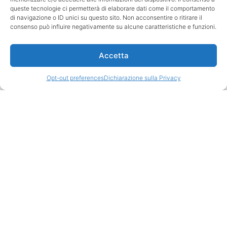
il Patrocinio del Comune di
queste tecnologie ci permetterà di elaborare dati come il comportamento
Modena.
di navigazione o ID unici su questo sito. Non acconsentire o ritirare il
consenso può influire negativamente su alcune caratteristiche e funzioni.
La mostra, visitabile da
venerdì 19 settembre 2025
a domenica 8 febbraio
Accetta
2026, apre al pubblico in
occasione di
Opt-out preferences
Dichiarazione sulla Privacy
festival
filosofia
(dal 19 al 21
settembre a Modena,
Carpi e Sassuolo),
manifestazione di cui BPER
Banca è main sponsor, e
sviluppa un percorso
esplorativo intorno al
concetto di “paideia”,
tema scelto per questa
XXV edizione del festival.
Il tempo della scrittura.
Immagini della conoscenza
dal Rinascimento a oggi