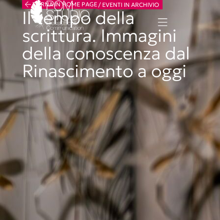
TORNA IN HOME PAGE
/
EVENTI IN ARCHIVIO
Il tempo della
scrittura. Immagini
della conoscenza dal
Rinascimento a oggi