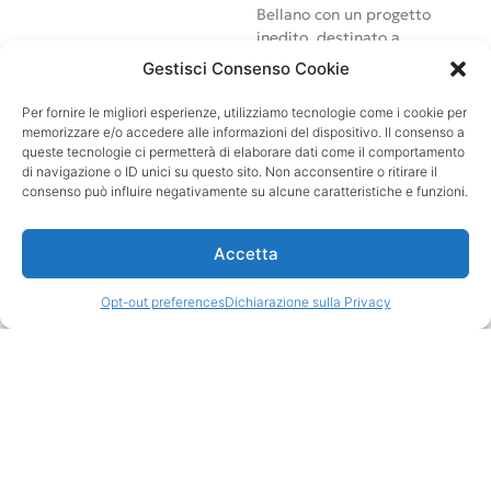
Bellano con un progetto
inedito, destinato a
modificare la percezione
Gestisci Consenso Cookie
degli ambienti che
accolgono le sue opere di
Per fornire le migliori esperienze, utilizziamo tecnologie come i cookie per
ampie dimensioni, una
memorizzare e/o accedere alle informazioni del dispositivo. Il consenso a
Dinamica circolare,
di 4
queste tecnologie ci permetterà di elaborare dati come il comportamento
di navigazione o ID unici su questo sito. Non acconsentire o ritirare il
metri e mezzo di
consenso può influire negativamente su alcune caratteristiche e funzioni.
diametro, e una
Ellisse
prospettica
, di due metri
di altezza.
Accetta
Uroboro: simbolo del
Opt-out preferences
Dichiarazione sulla Privacy
cosmo e dell’eterno
Il titolo della mostra,
Uroboro
, è un riferimento
esplicito alla circolarità
dei lavori dell’artista, che
si legano idealmente
all’iconografia sacra che
riecheggia in sottotraccia